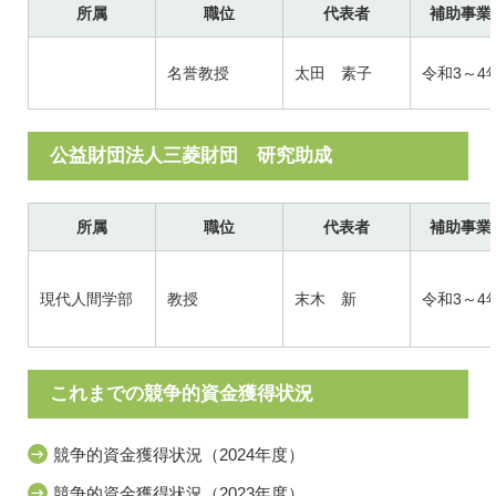
所属
職位
代表者
補助事業
名誉教授
太田 素子
令和3～4
公益財団法人三菱財団 研究助成
所属
職位
代表者
補助事業
現代人間学部
教授
末木 新
令和3～4
これまでの競争的資金獲得状況
競争的資金獲得状況（2024年度）
競争的資金獲得状況（2023年度）