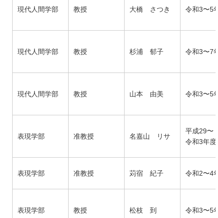
現代人間学部
教授
大橋 さつき
令和3〜5
現代人間学部
教授
杉浦 郁子
令和3〜7
現代人間学部
教授
山本 由美
令和3〜5
平成29〜
表現学部
准教授
名嘉山 リサ
令和3年度
表現学部
准教授
苅宿 紀子
令和2〜4
表現学部
教授
松枝 到
令和3〜5