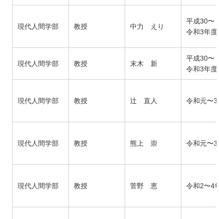
平成30〜
現代人間学部
教授
中力 えり
令和3年度
平成30〜
現代人間学部
教授
末木 新
令和3年度
現代人間学部
教授
辻 直人
令和元〜3
現代人間学部
教授
熊上 崇
令和元〜3
現代人間学部
教授
菅野 恵
令和2〜4