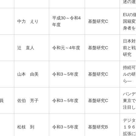
述の運
EUの
平成30～令和4
中力 えり
基盤研究C
国籍変
年度
身者を
日本対
辻 直人
令和元～4年度
基盤研究C
前と戦
研究
持続可
山本 由美
令和3～5年度
基盤研究C
ルの研
ら―
パンデ
員
佐伯 芳子
令和3～5年度
基盤研究C
東京で
注目し
デジタ
松枝 到
令和3～5年度
基盤研究B
１９６
拡張に