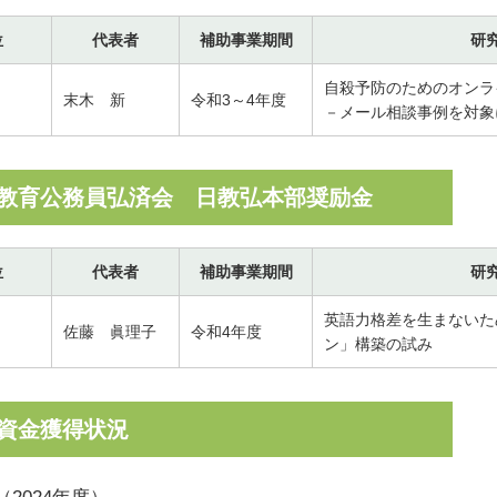
位
代表者
補助事業期間
研
自殺予防のためのオンラ
末木 新
令和3～4年度
－メール相談事例を対象
教育公務員弘済会 日教弘本部奨励金
位
代表者
補助事業期間
研
英語力格差を生まないた
佐藤 眞理子
令和4年度
ン」構築の試み
資金獲得状況