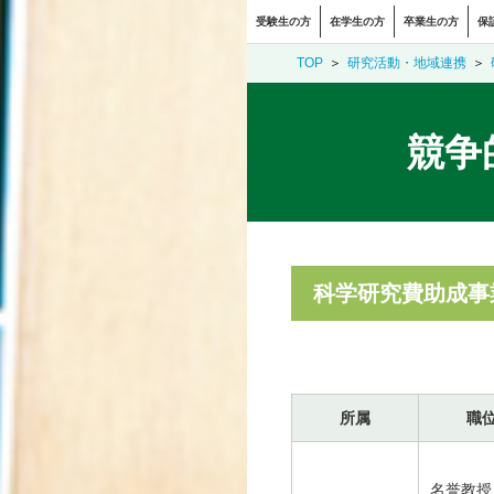
受験生の方
在学生の方
卒業生の方
保
TOP
研究活動・地域連携
競争
科学研究費助成事
所属
職
名誉教授