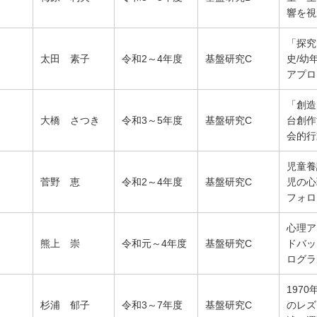
響を視
「探究
太田 素子
令和2～4年度
基盤研究C
史/幼
アプロ
「創造
大橋 さつき
令和3～5年度
基盤研究C
台創作
会的行
児童養
菅野 恵
令和2～4年度
基盤研究C
児の心
フォロ
心理ア
熊上 崇
令和元～4年度
基盤研究C
ドバッ
ログラ
197
杉浦 郁子
令和3～7年度
基盤研究C
のレズ