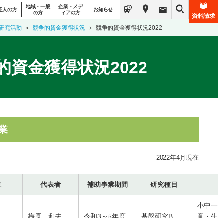
地域・一般
企業・メデ
証人の方
お知らせ
の方
ィアの方
資料請求
研究活動
競争的資金獲得状況
競争的資金獲得状況2022
的資金獲得状況2022
業
2022年4月現在
位
代表者
補助事業期間
研究種目
小中一
梅原 利夫
令和3～5年度
基盤研究B
童・生