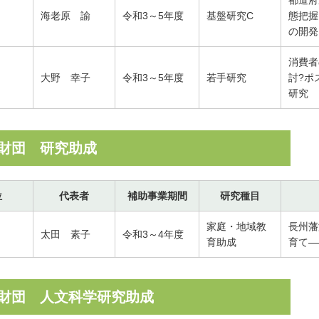
都道府
海老原 諭
令和3～5年度
基盤研究C
態把握
の開発
消費者
大野 幸子
令和3～5年度
若手研究
討?ポ
研究
財団 研究助成
位
代表者
補助事業期間
研究種目
家庭・地域教
長州藩
太田 素子
令和3～4年度
育助成
育て―
財団 人文科学研究助成