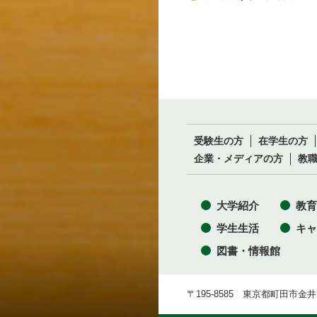
受験生の方
在学生の方
企業・メディアの方
教
大学紹介
教育
学生生活
キャ
図書・情報館
〒195-8585 東京都町田市金