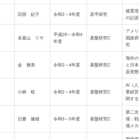
後置現
苅宿 紀子
令和2～4年度
若手研究
の記述
アメリ
平成29～令和4
名嘉山 リサ
基盤研究C
国政府
年度
究
海外の
金 雅美
令和2～4年度
基盤研究C
と日本
及実態
AI（
小林 稔
令和2～4年度
基盤研究C
業経営
関する
第二次
日臺 健雄
令和3～5年度
基盤研究C
場：戦
場メカ