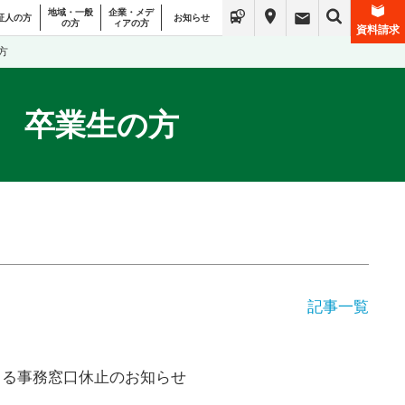
地域・一般
企業・メデ
証人の方
お知らせ
の方
ィアの方
資料請求
方
卒業生の方
記事一覧
業による事務窓口休止のお知らせ