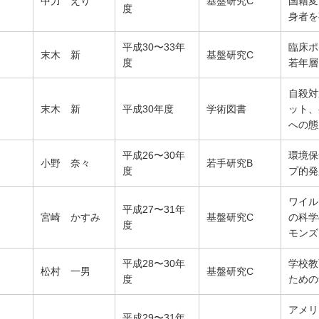
中力 えり
基盤研究C
国籍変
度
身者を
平成30〜33年
臨床ポ
末木 新
基盤研究C
度
若年層
自殺対
末木 新
平成30年度
学術図書
ット、
への態
平成26〜30年
環境保
小野 奈々
若手研究B
度
プ的発
ワイル
平成27〜31年
宮崎 かすみ
基盤研究C
の科学
度
モンズ
平成28〜30年
学校教
松村 一男
基盤研究C
度
ための
アメリ
平成29〜31年