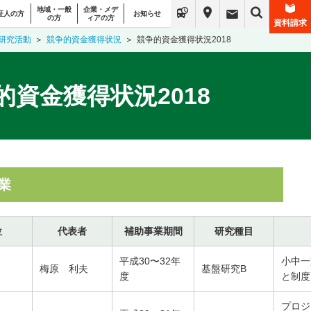
地域・一般
企業・メデ
証人の方
お知らせ
の方
ィアの方
資料請求
研究活動
競争的資金獲得状況
競争的資金獲得状況2018
的資金獲得状況2018
業
位
代表者
補助事業期間
研究種目
平成30〜32年
小中一
梅原 利夫
基盤研究B
度
と制度
プロジ