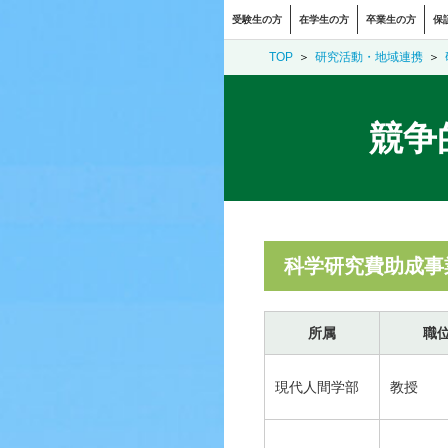
受験生の方
在学生の方
卒業生の方
保
TOP
研究活動・地域連携
競争
科学研究費助成事
所属
職
現代人間学部
教授