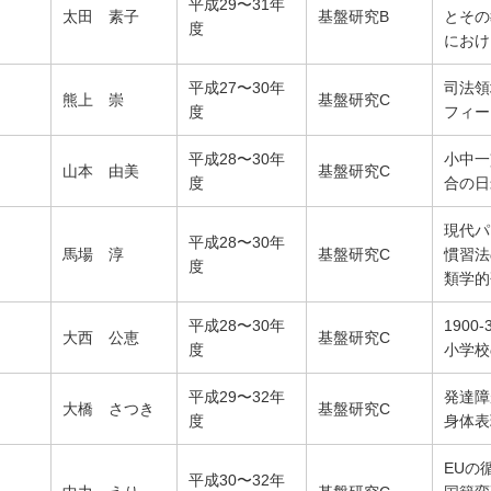
平成29〜31年
太田 素子
基盤研究B
とその
度
におけ
平成27〜30年
司法領
熊上 崇
基盤研究C
度
フィー
平成28〜30年
小中一
山本 由美
基盤研究C
度
合の日
現代パ
平成28〜30年
馬場 淳
基盤研究C
慣習法
度
類学的
平成28〜30年
190
大西 公恵
基盤研究C
度
小学校
平成29〜32年
発達障
大橋 さつき
基盤研究C
度
身体表
EUの
平成30〜32年