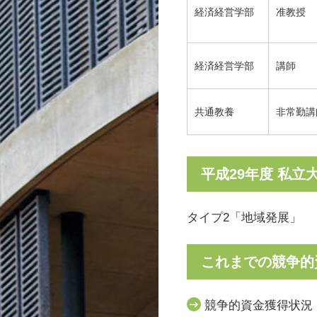
経済経営学部
准教授
経済経営学部
講師
共通教養
非常勤講
平成29年度 私
タイプ2「地域発展」
これまでの競争的
競争的資金獲得状況（