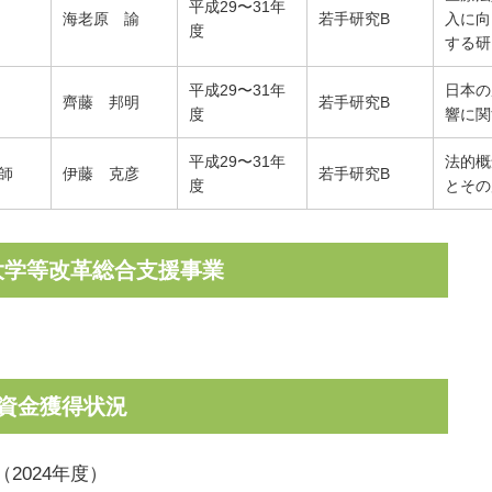
平成29〜31年
海老原 諭
若手研究B
入に向
度
する研
平成29〜31年
日本の
齊藤 邦明
若手研究B
度
響に関
平成29〜31年
法的概
師
伊藤 克彦
若手研究B
度
とその
立大学等改革総合支援事業
資金獲得状況
2024年度）