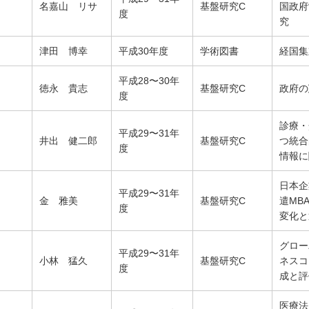
名嘉山 リサ
基盤研究C
国政府
度
究
津田 博幸
平成30年度
学術図書
経国集
平成28〜30年
徳永 貴志
基盤研究C
政府の
度
診療・
平成29〜31年
井出 健二郎
基盤研究C
つ統合
度
情報に
日本企
平成29〜31年
金 雅美
基盤研究C
遣MB
度
変化と
グロー
平成29〜31年
小林 猛久
基盤研究C
ネスコ
度
成と評
医療法