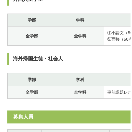
学部
学科
①小論文（5
全学部
全学科
②面接（50
海外帰国生徒・社会人
学部
学科
全学部
全学科
事前課題レポ
募集人員