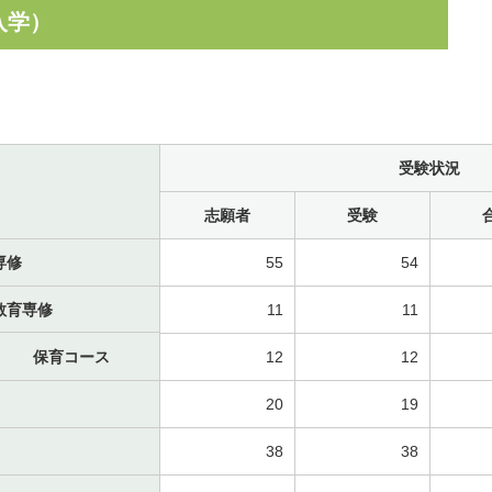
入学）
受験状況
志願者
受験
専修
55
54
教育専修
11
11
保育コース
12
12
20
19
38
38