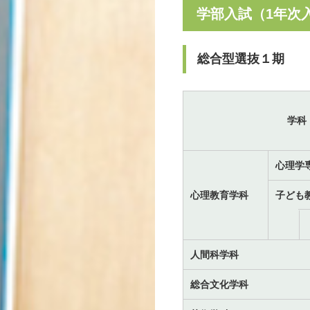
学部入試（1年次
総合型選抜１期
学科
心理学
心理教育学科
子ども
人間科学科
総合文化学科