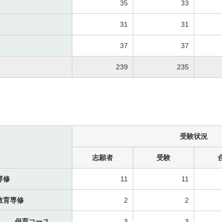
35
33
31
31
37
37
239
235
受験状況
志願者
受験
専修
11
11
教育専修
2
2
保育コース
3
3