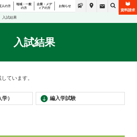
地域・一般
企業・メデ
証人の方
お知らせ
の方
ィアの方
資料請求
入試結果
入試結果
載しています。
入学）
編入学試験