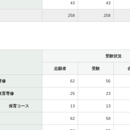
43
43
258
258
受験状況
志願者
受験
専修
62
56
教育専修
25
23
保育コース
13
13
62
58