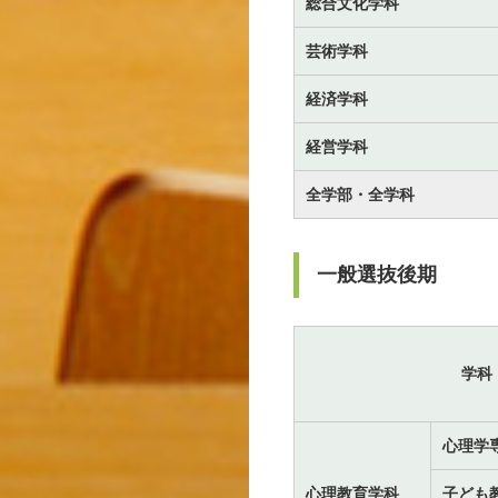
総合文化学科
芸術学科
経済学科
経営学科
全学部・全学科
一般選抜後期
学科
心理学
心理教育学科
子ども