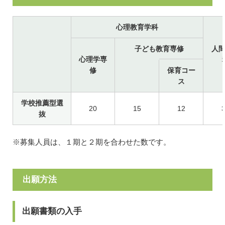
心理教育学科
子ども教育専修
人
心理学専
修
保育コー
ス
学校推薦型選
20
15
12
抜
※募集人員は、１期と２期を合わせた数です。
出願方法
出願書類の入手