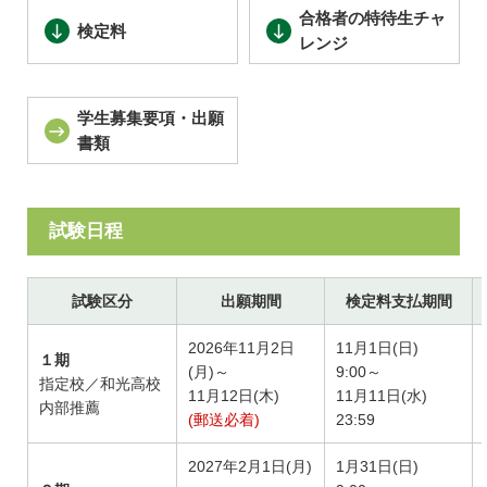
合格者の特待生チャ
検定料
レンジ
学生募集要項・出願
書類
試験日程
試験区分
出願期間
検定料支払期間
2026年11月2日
11月1日(日)
１期
(月)～
9:00～
指定校／和光高校
11月12日(木)
11月11日(水)
内部推薦
(郵送必着)
23:59
2027年2月1日(月)
1月31日(日)