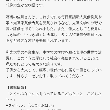
想像力豊かな物語です。
著者の佐川さんは、これまでにも毎日童話新人賞優良賞や
家の光童話賞優秀賞を受賞されるなど、児童文学の分野で
高い評価を得てこられました。また、俳人としても夏井い
つき氏の「いつき組」に所属し、多くの特選句が掲載され
るなど多才な才能を発揮されています。
和光大学の卒業生が、本学での学びを糧に表現の世界で活
躍し、このように形にして社会へ発信されていることは、
私たちにとっても大きな誇りです。
子供から大人まで、幅広い世代の心に届く一冊となってい
ます。皆さま、ぜひお手に取ってみてください！
【書籍情報】
「とくべつなちからをもっているこどもたちと こどもた
ちへ」
■タイトル：『ふつうおばけ』