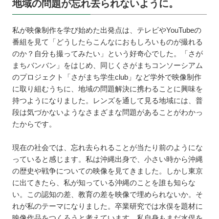
地域の問題が忘れ去られないように。
私が映像制作を学び始めた出発点は、テレビやYouTubeの
番組を見て「どうしたらこんなにおもしろいものが撮れる
のか？自分も撮ってみたい」という好奇心でした。「さが
まちバンバン」をはじめ、同じくさがまちコンソーシアム
のプロジェクト「さがまち学生club」など学外で映像制作
に取り組むうちに、地域の問題解決に携わることに興味を
持つようになりました。レンズを通して見る地域には、普
段は気づかないようなさまざまな問題があることがわかっ
たからです。
現在の社会では、忘れ去られることが当たり前のようにな
っていると感じます。私は沖縄出身で、小さい時から沖縄
の歴史や戦争についての映像を見てきました。しかし東京
に出てきたら、私が知っている沖縄のことを誰も知らな
い。この認知の差、教育の差を映像で埋められないか。そ
れが私のテーマになりました。卒業研究では水俣を題材に
映像作品をつくろうと考えています。私自身もまだ水俣を