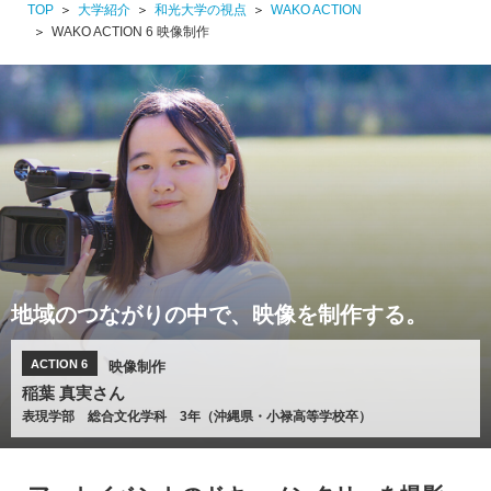
TOP
大学紹介
和光大学の視点
WAKO ACTION
WAKO ACTION 6 映像制作
地域のつながりの中で、映像を制作する。
ACTION 6
映像制作
稲葉 真実さん
表現学部 総合文化学科 3年（沖縄県・小禄高等学校卒）