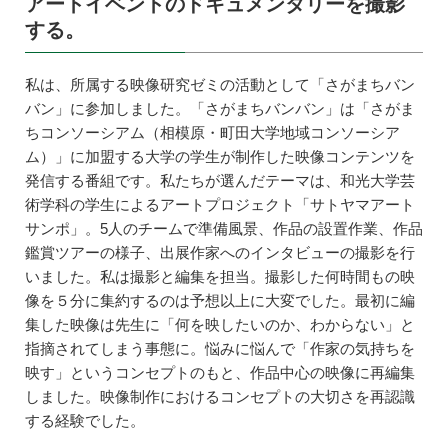
アートイベントのドキュメンタリーを撮影
する。
私は、所属する映像研究ゼミの活動として「さがまちバン
バン」に参加しました。「さがまちバンバン」は「さがま
ちコンソーシアム（相模原・町田大学地域コンソーシア
ム）」に加盟する大学の学生が制作した映像コンテンツを
発信する番組です。私たちが選んだテーマは、和光大学芸
術学科の学生によるアートプロジェクト「サトヤマアート
サンポ」。5人のチームで準備風景、作品の設置作業、作品
鑑賞ツアーの様子、出展作家へのインタビューの撮影を行
いました。私は撮影と編集を担当。撮影した何時間もの映
像を５分に集約するのは予想以上に大変でした。最初に編
集した映像は先生に「何を映したいのか、わからない」と
指摘されてしまう事態に。悩みに悩んで「作家の気持ちを
映す」というコンセプトのもと、作品中心の映像に再編集
しました。映像制作におけるコンセプトの大切さを再認識
する経験でした。