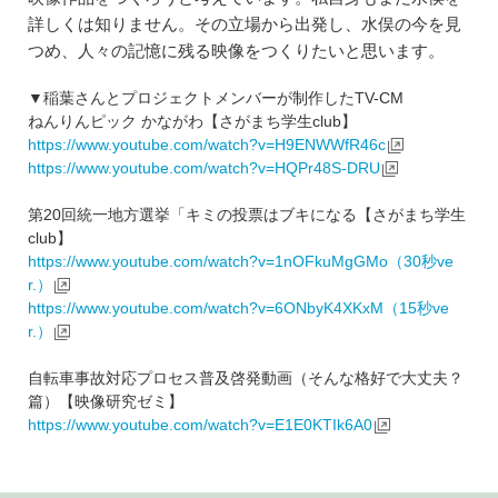
詳しくは知りません。その立場から出発し、水俣の今を見
つめ、人々の記憶に残る映像をつくりたいと思います。
▼稲葉さんとプロジェクトメンバーが制作したTV-CM
ねんりんピック かながわ【さがまち学生club】
https://www.youtube.com/watch?v=H9ENWWfR46c
https://www.youtube.com/watch?v=HQPr48S-DRU
第20回統一地方選挙「キミの投票はブキになる【さがまち学生
club】
https://www.youtube.com/watch?v=1nOFkuMgGMo（30秒ve
r.）
https://www.youtube.com/watch?v=6ONbyK4XKxM（15秒ve
r.）
自転車事故対応プロセス普及啓発動画（そんな格好で大丈夫？
篇）【映像研究ゼミ】
https://www.youtube.com/watch?v=E1E0KTIk6A0