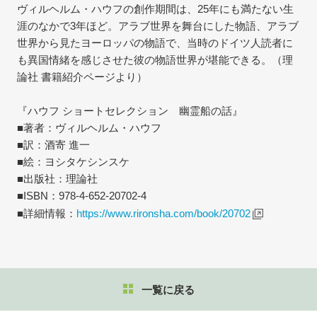
ヴィルヘルム・ハウフの創作期間は、25年にも満たない生
涯のなかで3年ほど。アラブ世界を舞台にした物語、アラブ
世界から見たヨーロッパの物語で、当時のドイツ人読者に
も異国情緒を感じさせた彼の物語世界が堪能できる。（理
論社 書籍紹介ページより）
『ハウフ ショートセレクション 幽霊船の話』
■著者：ヴィルヘルム・ハウフ
■訳：酒寄 進一
■絵：ヨシタケシンスケ
■出版社：理論社
■ISBN：978-4-652-20702-4
■詳細情報：
https://www.rironsha.com/book/20702
一覧に戻る