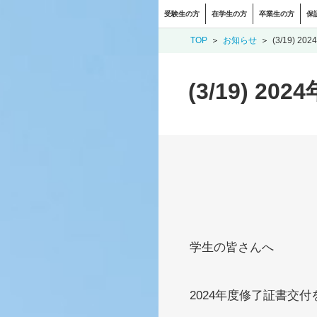
受験生の方
在学生の方
卒業生の方
保
TOP
お知らせ
(3/19) 
(3/19) 
学生の皆さんへ
2024年度修了証書交