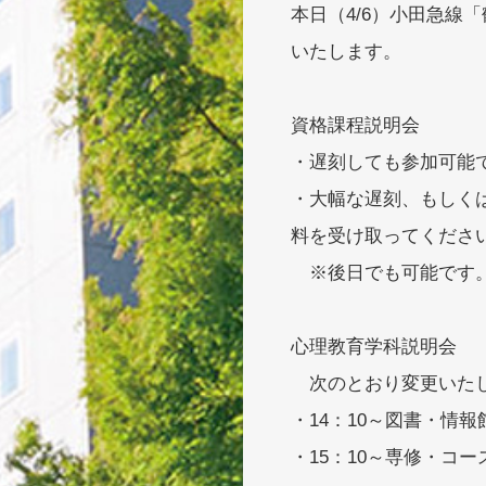
本日（4/6）小田急線
いたします。
資格課程説明会
・遅刻しても参加可能
・大幅な遅刻、もしく
料を受け取ってくださ
※後日でも可能です
心理教育学科説明会
次のとおり変更いた
・14：10～図書・情
・15：10～専修・コ