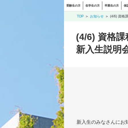
受験生の方
在学生の方
卒業生の方
保
TOP
お知らせ
(4/6)
(4/6) 
新入生説明
新入生のみなさんにお