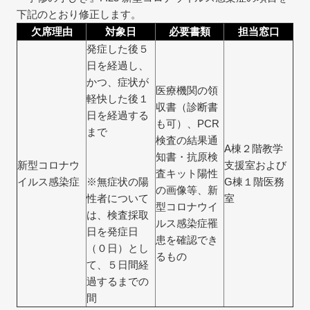
下記のとおり修正します。
欠席理由
対象日
必要書類
担当窓口
発症した後５
日を経過し、
かつ、症状が
医療機関の領
軽快した後１
収書（診断書
日を経過する
も可）、PCR
まで
検査の結果通
A棟２階教学
知書・抗原検
新型コロナウ
支援室および
査キット陽性
イルス感染症
※無症状の陽
G棟１階医務
の画像等、新
性者について
室
型コロナウイ
は、検査採取
ルス感染症罹
日を発症日
患を確認でき
（０日）とし
るもの
て、５日間経
過するまでの
間