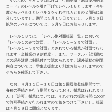
そのため、
４月１８日以降は「行動制限・施設使用制限
コード」のレベルを引き下げてレベル１Ｂとします
（今年
度からレベル１とレベル２をそれぞれＡとＢの２段階に細
分しています）。
期間は５月１５日までとし、５月１６日
以降のレベルについては、５月９日にお知らせします
。
レベル１Ｂでは、「レベル別対面授業一覧」において
「レベル１のみで対面」、「レベル１～２まで対面」、
「レベル１～３まで対面」とされている授業が対面で行わ
れます（全授業の９割程度）。また、サークル・部活動な
どの課外活動は制限付きで認められます。課外活動の制限
内容については、学生支援室より別途お知らせしますので
そちらを確認して下さい。
なお、４月１１日～１６日は第１回履修登録期間です。
各種の手続きを行う期間となっており、授業は行われませ
ん（「許可」授業については、それぞれの授業時間にZoom
で許可手続きが行われますので気をつけて下さい）。授業
は４月１８日に開始となります。