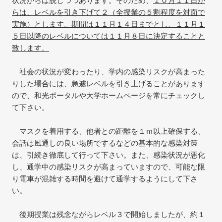
状況からは脱しつつあります。そのため、
１０月１１日か
らは、レベルを引き下げて２（全授業の５割程度を対面で
実施）とします。期間は１１月１４日までとし、１１月１
５日以降のレベルについては１１月８日に決定することと
致します。
社会の状況が変わったり、学内の感染リスクが高まった
りした場合には、急遽レベルを引き上げることがあります
ので、和光ポータルや大学ホームページを常にチェックし
て下さい。
マスクを着用する、他者との距離を１ｍ以上確保する、
会話は風通しの良い場所でするなどの基本的な感染対策
は、引続き徹底して行って下さい。また、感染状況が悪化
し、通学中の感染リスクが高まっていますので、可能な限
り電車が混雑する時間を避けて通学するようにして下さ
い。
後期授業は残念ながらレベル３で開始しましたが、約１