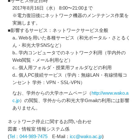
■サービス停止日時
2017年8月16日（水） 8:00〜21:00まで
※電力復旧後にネットワーク機器のメンテナンス作業を
実施します。
■影響するサービス：ネットワークサービス全般
a.. Webを用いた各種サービス（和光ポータル・さとるく
ん・和光大学SNSなど）
b.. 学内コンピュータでのネットワーク利用（学内外の
Web閲覧・メール利用など）
c.. 個人用フォルダ・授業用フォルダなどの利用
d.. 個人PC接続サービス（学内：無線LAN・有線情報コ
ンセント 学外：VPN・SSL-VPN）
なお、学外からの大学ホームページ（
http://www.wako.a
c.jp
）の閲覧、学外からの和光大学Gmailの利用には影響
ありません。
ネットワーク停止に関するお問い合わせ
図書・情報室 情報システム係
(
Tel：044-989-7475
E-Mail：
icc@wako.ac.jp
)