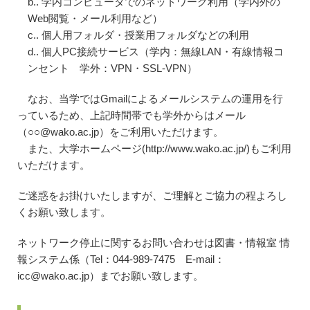
b.. 学内コンピュータでのネットワーク利用（学内外の
Web閲覧・メール利用など）
c.. 個人用フォルダ・授業用フォルダなどの利用
d.. 個人PC接続サービス（学内：無線LAN・有線情報コ
ンセント 学外：VPN・SSL-VPN）
なお、当学ではGmailによるメールシステムの運用を行
っているため、上記時間帯でも学外からはメール
（○○@wako.ac.jp）をご利用いただけます。
また、大学ホームページ(http://www.wako.ac.jp/)もご利用
いただけます。
ご迷惑をお掛けいたしますが、ご理解とご協力の程よろし
くお願い致します。
ネットワーク停止に関するお問い合わせは図書・情報室 情
報システム係（Tel：044-989-7475 E-mail：
icc@wako.ac.jp）までお願い致します。