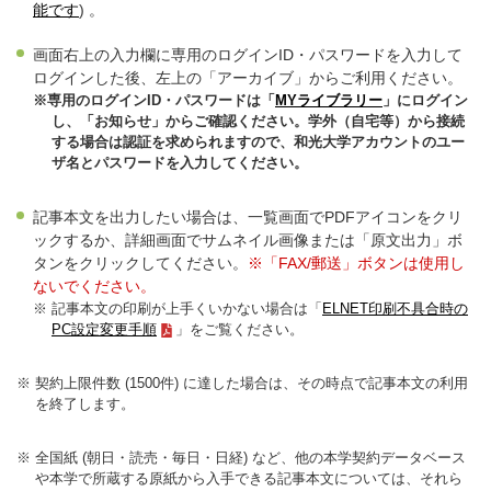
能です
) 。
画面右上の入力欄に専用のログインID・パスワードを入力して
ログインした後、左上の「アーカイブ」からご利用ください。
※専用のログインID・パスワードは「
MYライブラリー
」にログイン
し、「お知らせ」からご確認ください。学外（自宅等）から接続
する場合は認証を求められますので、和光大学アカウントのユー
ザ名とパスワードを入力してください。
記事本文を出力したい場合は、一覧画面でPDFアイコンをクリ
ックするか、詳細画面でサムネイル画像または「原文出力」ボ
タンをクリックしてください。
※「FAX/郵送」ボタンは使用し
ないでください。
※ 記事本文の印刷が上手くいかない場合は「
ELNET印刷不具合時の
PC設定変更手順
」をご覧ください。
※ 契約上限件数 (1500件) に達した場合は、その時点で記事本文の利用
を終了します。
※ 全国紙 (朝日・読売・毎日・日経) など、他の本学契約データベース
や本学で所蔵する原紙から入手できる記事本文については、それら